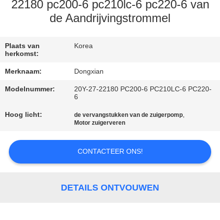
CONTACTEER
22180 pc200-6 pc210lc-6 pc220-6 van
ONS
de Aandrijvingstrommel
VERZOEK
Plaats van
Korea
herkomst:
OM EEN
Merknaam:
Dongxian
CITAAT
Modelnummer:
20Y-27-22180 PC200-6 PC210LC-6 PC220-
6
SITEMAP
Hoog licht:
,
de vervangstukken van de zuigerpomp
Motor zuigerveren
PRIVACY
CONTACTEER ONS!
POLICY
DETAILS ONTVOUWEN