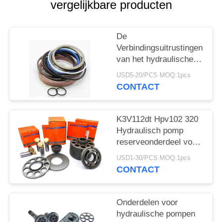
vergelijkbare producten
De
Verbindingsuitrustingen
van het hydraulische
Pompskelet E320 voor
USD5-20/PCS MOQ:1pcs
Bouwgraafwerktuig
CONTACT
K3V112dt Hpv102 320
Hydraulisch pomp
reserveonderdeel voor
graafmachine
USD1-30/PCS MOQ:1pcs
CONTACT
Onderdelen voor
hydraulische pompen