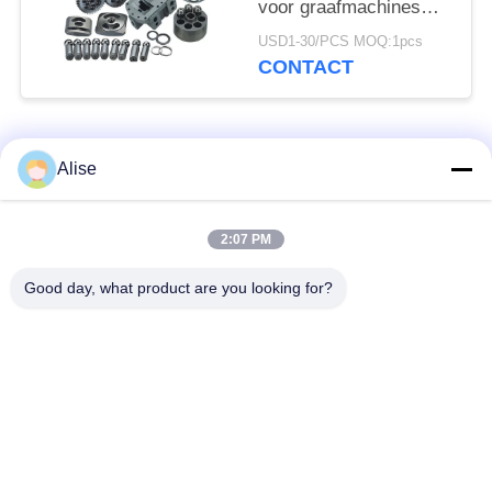
voor graafmachines
Hpv35 PC60 Hpv55
USD1-30/PCS MOQ:1pcs
PC120
CONTACT
populaire categorieën
Alle
Alise
Graafwerktuig
Eindaandrijving
2:07 PM
Hydraulic Motor
reismotor
Good day, what product are you looking for?
Graafwerktuig
Graafwerktuig
Joystick
Joystick Pusher
Zwenkend Ring
Graafwerktuig Foot
Bearing
Pedal Valve