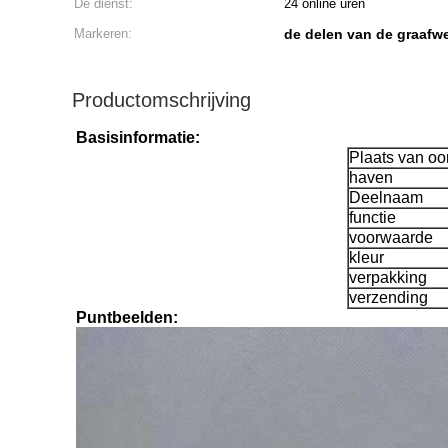
De dienst:
24 online uren
Markeren:
de delen van de graafw
Productomschrijving
Basisinformatie:
Plaats van oo
haven
Deelnaam
functie
voorwaarde
kleur
verpakking
verzending
Puntbeelden: