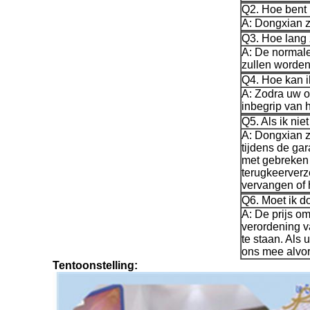
Q2. Hoe bent 
A: Dongxian 
Q3. Hoe lang 
A: De normale 
zullen worden
Q4. Hoe kan i
A: Zodra uw o
inbegrip van 
Q5. Als ik ni
A: Dongxian za
tijdens de ga
met gebreken 
terugkeerverz
vervangen of 
Q6. Moet ik d
A: De prijs om
verordening v
te staan. Als
ons mee alvor
Tentoonstelling: