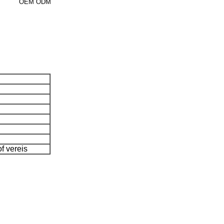
OEM ODM
of vereis