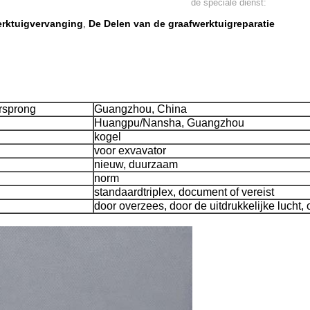
de speciale dienst:
erktuigvervanging
De Delen van de graafwerktuigreparatie
,
rsprong
Guangzhou, China
Huangpu/Nansha, Guangzhou
kogel
voor exvavator
nieuw, duurzaam
norm
standaardtriplex, document of vereist
door overzees, door de uitdrukkelijke lucht, 