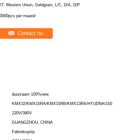
/T, Western Union, Geldgram, L/C, D/A, D/P
0000pcs per maand
Contact nu
duurzaam 100%new,
KMX32/KMX15RA/KMX15RB/KMX13RA/HYUDNAI150
220V/380V
GUANGZHOU, CHINA
Fabrieksprijs