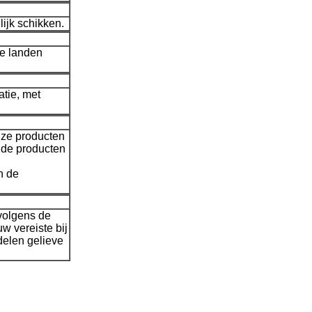
jk schikken.
re landen
tie, met
onze producten
u de producten
n de
 volgens de
w vereiste bij
delen gelieve