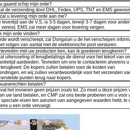
u gaand schip mijn orde?
zal de verzending door DHL, Fedex, UPS, TNT en EMS gewoonli
zal u levering mijn orde aan me?
levertijd aan de V.S. is 3-5 dagen, terwijl 3-7 dagen voor ande
 vereist. EMS zal meer dagen voor levering vergen.
k mijn orde vinden?
rde wordt verscheept, zal Dongxian u de het verschepen informa
het volgen van aantal met de elektronische post versturen.
et tevreden met uw producten ben, kan ik goederen terugkeren?
l uitwisseling of terugbetalings de dienst voor het tekort van 
rantietijd aanbieden. Tevreden om ons te contacteren alvorens 
terugkeert. De kopers zullen betalen voor de kosten van
endingen, en wij zullen verantwoordelijk voor het verzenden va
herstelde punten terug naar kopers.
ouanerechten betalen?
vat het invoeren geen prijzen zoals tol. Zo moet u deze prijzen
an uw land betalen, en CMP zal ons beste proberen om u voor u
 u speciale eisen ten aanzien van aangegeven waarden hebt, te 
ens u een orde vervangt.