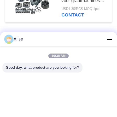
voor graafmachines
Hpv35 PC60 Hpv55
USD1-30/PCS MOQ:1pcs
PC120
CONTACT
populaire categorieën
Alle
Alise
Graafwerktuig
Eindaandrijving
10:38 AM
Hydraulic Motor
reismotor
Good day, what product are you looking for?
Graafwerktuig
Graafwerktuig
Joystick
Joystick Pusher
Zwenkend Ring
Graafwerktuig Foot
Bearing
Pedal Valve