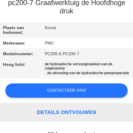
CONTACTEER
pc200-7 Graafwerktuig de Hoofdhoge
ONS
druk
VERZOEK
Plaats van
Korea
herkomst:
OM EEN
Merknaam:
PMC
CITAAT
Modelnummer:
PC200-6 PC200-7
Hoog licht:
de hydraulische vervangstukken van de
SITEMAP
zuigerpomp
,
de uitrusting van de hydraulische pompreparatie
PRIVACY
CONTACTEER ONS!
POLICY
DETAILS ONTVOUWEN