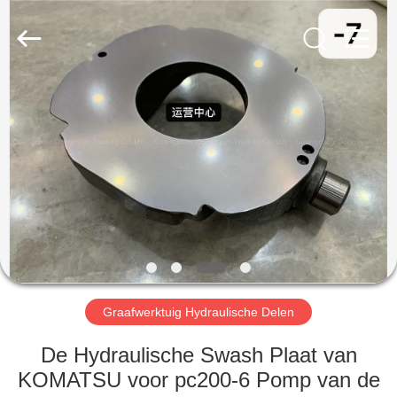
Taiming
Hydraulic
Technology
Co.,
Ltd.
All
Rights
Reserved.
HUIS
PRODUCTEN
ONGEVEER
ONS
FABRIEKSREIS
Graafwerktuig Hydraulische Delen
KWALITEITSCONTROLE
De Hydraulische Swash Plaat van
KOMATSU voor pc200-6 Pomp van de