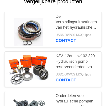
vergelijkbare producten
De
Verbindingsuitrustingen
van het hydraulische
Pompskelet E320 voor
USD5-20/PCS MOQ:1pcs
Bouwgraafwerktuig
CONTACT
K3V112dt Hpv102 320
Hydraulisch pomp
reserveonderdeel voor
graafmachine
USD1-30/PCS MOQ:1pcs
CONTACT
Onderdelen voor
hydraulische pompen