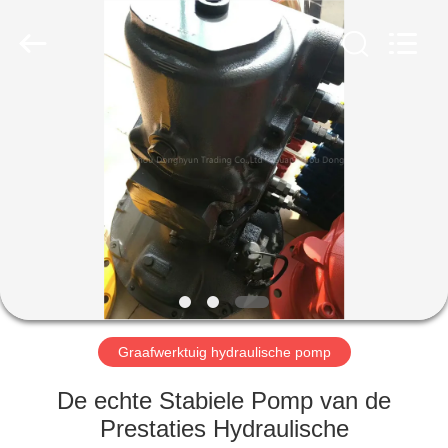
Taiming
Hydraulic
Technology
Co.,
Ltd.
All
Rights
Reserved.
HUIS
PRODUCTEN
ONGEVEER
ONS
FABRIEKSREIS
Graafwerktuig hydraulische pomp
KWALITEITSCONTROLE
De echte Stabiele Pomp van de
Prestaties Hydraulische