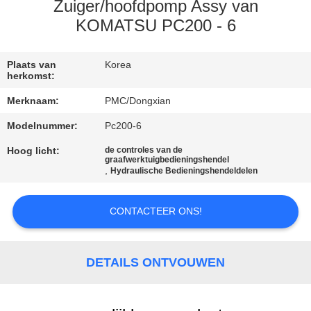
CONTACTEER
Zuiger/hoofdpomp Assy van
ONS
KOMATSU PC200 - 6
VERZOEK
Plaats van
Korea
herkomst:
OM EEN
Merknaam:
PMC/Dongxian
CITAAT
Modelnummer:
Pc200-6
Hoog licht:
de controles van de
SITEMAP
graafwerktuigbedieningshendel
,
Hydraulische Bedieningshendeldelen
PRIVACY
CONTACTEER ONS!
POLICY
DETAILS ONTVOUWEN