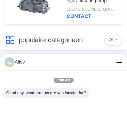
hydraulische pomp
voor sy235-8 sk330-8
USD800-1000/PIECE MOQ:PCs 1
sk350-8 SY235-8S
CONTACT
sy235-9
populaire categorieën
Alle
Graafwerktuig
Eindaandrijving
Alise
Hydraulic Motor
reismotor
1:00 AM
Graafwerktuig
Graafwerktuig
Joystick
Joystick Pusher
Good day, what product are you looking for?
Zwenkend Ring
Graafwerktuig Foot
Bearing
Pedal Valve