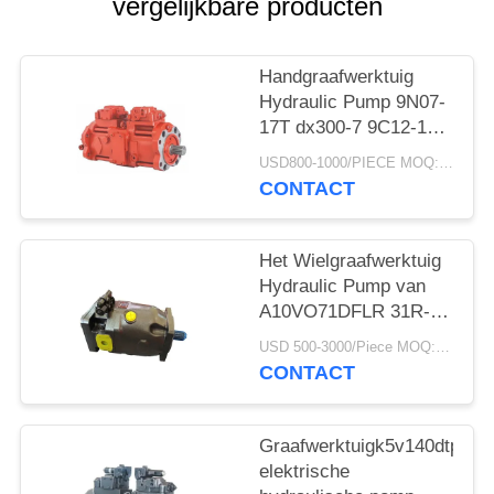
vergelijkbare producten
Handgraafwerktuig
Hydraulic Pump 9N07-
17T dx300-7 9C12-17T
r305-7 K5v140dtp
USD800-1000/PIECE MOQ:PCs 1
9n01-17 dx300-7
CONTACT
K5V140DTP
Het Wielgraafwerktuig
Hydraulic Pump van
A10VO71DFLR 31R-
VSC61N00
USD 500-3000/Piece MOQ:1 stuk
CONTACT
Graafwerktuigk5v140dtp
elektrische