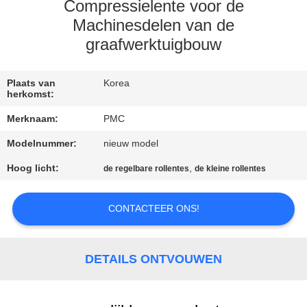
CONTACTEER
Compressielente voor de
ONS
Machinesdelen van de
graafwerktuigbouw
VERZOEK
Plaats van
Korea
OM EEN
herkomst:
CITAAT
Merknaam:
PMC
Modelnummer:
nieuw model
SITEMAP
Hoog licht:
,
de regelbare rollentes
de kleine rollentes
PRIVACY
CONTACTEER ONS!
POLICY
DETAILS ONTVOUWEN