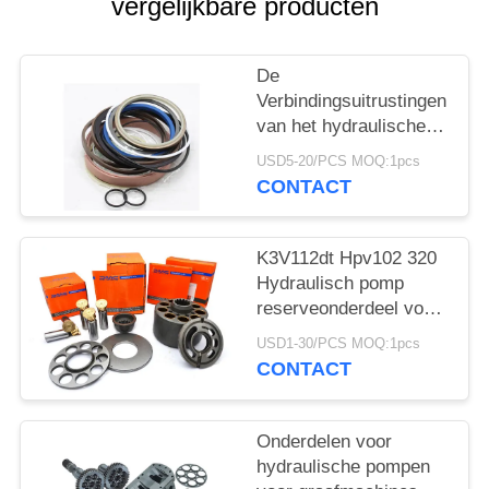
vergelijkbare producten
De
Verbindingsuitrustingen
van het hydraulische
Pompskelet E320 voor
USD5-20/PCS MOQ:1pcs
Bouwgraafwerktuig
CONTACT
K3V112dt Hpv102 320
Hydraulisch pomp
reserveonderdeel voor
graafmachine
USD1-30/PCS MOQ:1pcs
CONTACT
Onderdelen voor
hydraulische pompen