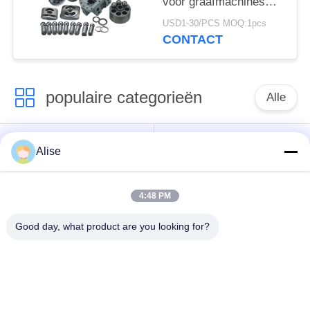
voor graafmachines
Hpv35 PC60 Hpv55
USD1-30/PCS MOQ:1pcs
PC120
CONTACT
populaire categorieën
Alle
Graafwerktuig
Eindaandrijving
Alise
Hydraulic Motor
reismotor
4:48 PM
Graafwerktuig
Graafwerktuig
Joystick
Joystick Pusher
Good day, what product are you looking for?
Zwenkend Ring
Graafwerktuig Foot
Bearing
Pedal Valve