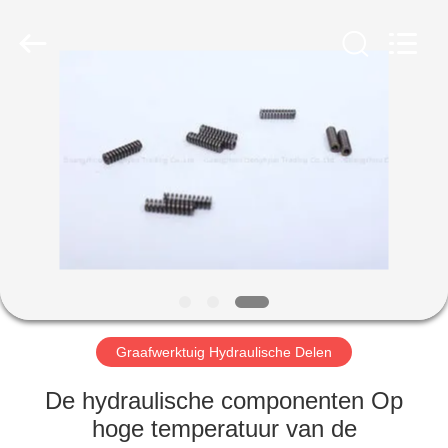
Taiming
Hydraulic
Technology
Co.,
Ltd.
All
Rights
Reserved.
HUIS
PRODUCTEN
ONGEVEER
ONS
FABRIEKSREIS
Graafwerktuig Hydraulische Delen
KWALITEITSCONTROLE
De hydraulische componenten Op
hoge temperatuur van de