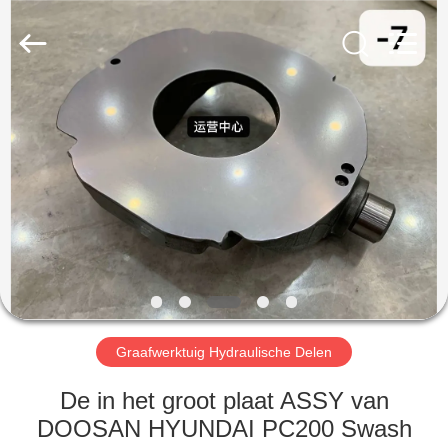
Taiming
Hydraulic
Technology
Co.,
Ltd.
All
Rights
Reserved.
HUIS
PRODUCTEN
ONGEVEER
ONS
FABRIEKSREIS
Graafwerktuig Hydraulische Delen
KWALITEITSCONTROLE
De in het groot plaat ASSY van
DOOSAN HYUNDAI PC200 Swash