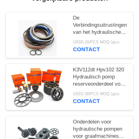
De
Verbindingsuitrustingen
van het hydraulische
Pompskelet E320 voor
USD5-20/PCS MOQ:1pcs
Bouwgraafwerktuig
CONTACT
K3V112dt Hpv102 320
Hydraulisch pomp
reserveonderdeel voor
graafmachine
USD1-30/PCS MOQ:1pcs
CONTACT
Onderdelen voor
hydraulische pompen
voor graafmachines