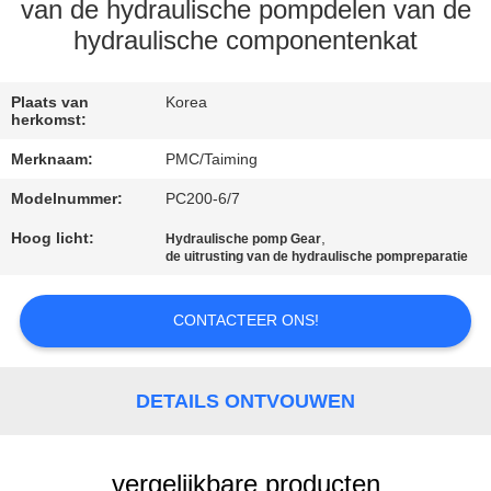
CONTACTEER
van de hydraulische pompdelen van de
ONS
hydraulische componentenkat
VERZOEK
Plaats van
Korea
herkomst:
OM EEN
Merknaam:
PMC/Taiming
CITAAT
Modelnummer:
PC200-6/7
Hoog licht:
,
Hydraulische pomp Gear
SITEMAP
de uitrusting van de hydraulische pompreparatie
PRIVACY
CONTACTEER ONS!
POLICY
DETAILS ONTVOUWEN
vergelijkbare producten