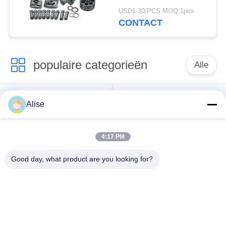
Hpv35 PC60 Hpv55
USD1-30/PCS MOQ:1pcs
PC120
CONTACT
populaire categorieën
Alle
Graafwerktuig
Eindaandrijving
Alise
Hydraulic Motor
reismotor
4:17 PM
Graafwerktuig
Graafwerktuig
Joystick
Joystick Pusher
Good day, what product are you looking for?
Zwenkend Ring
Graafwerktuig Foot
Bearing
Pedal Valve
graafwerktuig
Graafwerktuig