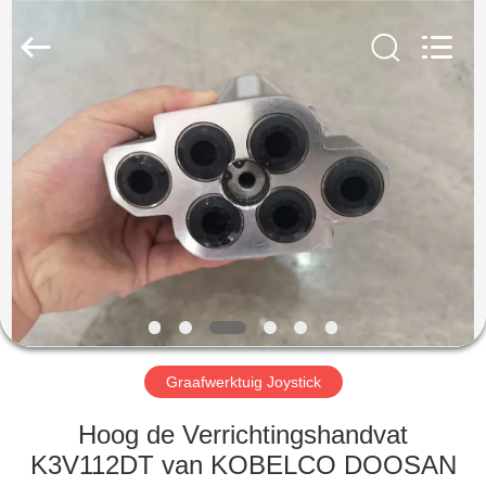
Taiming
Hydraulic
Technology
Co.,
Ltd.
All
Rights
Reserved.
HUIS
PRODUCTEN
ONGEVEER
ONS
FABRIEKSREIS
Graafwerktuig Joystick
KWALITEITSCONTROLE
Hoog de Verrichtingshandvat
K3V112DT van KOBELCO DOOSAN