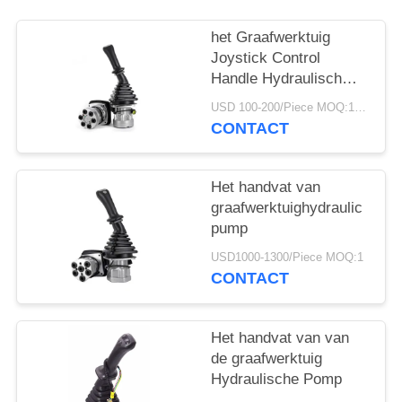
het Graafwerktuig
Joystick Control
Handle Hydraulisch
ProefValve van 330b
USD 100-200/Piece MOQ:1 stuk
330c 320b 320c
CONTACT
Het handvat van
graafwerktuighydraulic
pump
USD1000-1300/Piece MOQ:1
CONTACT
Het handvat van van
de graafwerktuig
Hydraulische Pomp