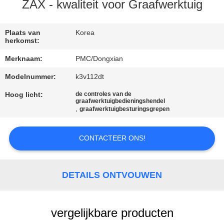
CONTACTEER
ZAX - kwaliteit voor Graafwerktuig
ONS
Plaats van
Korea
herkomst:
VERZOEK
Merknaam:
PMC/Dongxian
OM EEN
Modelnummer:
k3v112dt
CITAAT
Hoog licht:
de controles van de
graafwerktuigbedieningshendel
,
graafwerktuigbesturingsgrepen
SITEMAP
CONTACTEER ONS!
PRIVACY
POLICY
DETAILS ONTVOUWEN
vergelijkbare producten