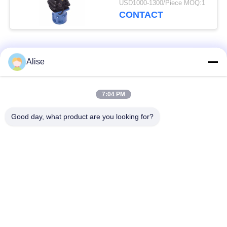
USD1000-1300/Piece MOQ:1
CONTACT
populaire categorieën
Alle
Alise
Graafwerktuig
Eindaandrijving
7:04 PM
Hydraulic Motor
reismotor
Good day, what product are you looking for?
Graafwerktuig
Graafwerktuig
Joystick
Joystick Pusher
Zwenkend Ring
Graafwerktuig Foot
Bearing
Pedal Valve
graafwerktuig
Graafwerktuig