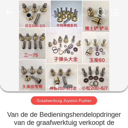
Taiming
Hydraulic
Technology
Co.,
Ltd.
All
Rights
Reserved.
HUIS
PRODUCTEN
ONGEVEER
ONS
FABRIEKSREIS
Graafwerktuig Joystick Pusher
KWALITEITSCONTROLE
Van de de Bedieningshendelopdringer
van de graafwerktuig verkoopt de