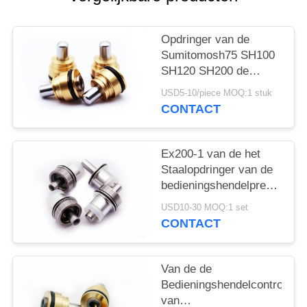
Opdringer van de
Sumitomosh75 SH100
SH120 SH200 de
Hydraulische
USD5-10/piece MOQ:1 stuk
Bedieningshendel voor
CONTACT
Bouwgraafwerktuig
Ex200-1 van de het
Staalopdringer van de
bedieningshendelprecisie
het
USD10-30 MOQ:1 set
Graafwerktuigvervangstukk
CONTACT
van Hitachi ZX200
ex200-2
Van de de
Bedieningshendelcontrole
van