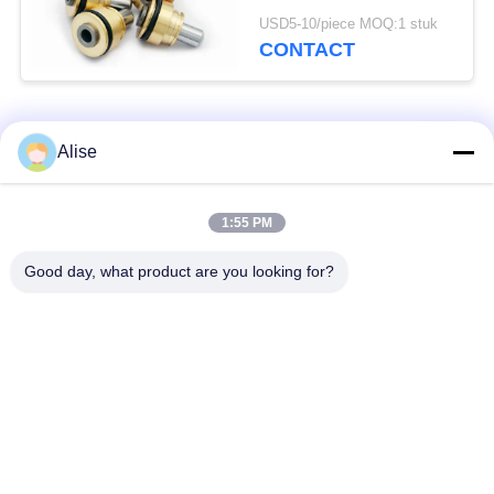
graafwerktuigvervangstukke
USD5-10/piece MOQ:1 stuk
de Klepopdringer
CONTACT
Stabiel 702-16-03530
populaire categorieën
Alle
Alise
Graafwerktuig
Eindaandrijving
1:55 PM
Hydraulic Motor
reismotor
Good day, what product are you looking for?
Graafwerktuig
Graafwerktuig
Joystick
Joystick Pusher
Zwenkend Ring
Graafwerktuig Foot
Bearing
Pedal Valve
graafwerktuig
Graafwerktuig