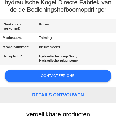
CONTACTEER
hydraulische Kogel Directe Fabriek van
ONS
de de Bedieningshefboomopdringer
VERZOEK
Plaats van
Korea
herkomst:
OM EEN
Merknaam:
Taiming
CITAAT
Modelnummer:
nieuw model
Hoog licht:
,
Hydraulische pomp Gear
SITEMAP
Hydraulische zuiger pomp
PRIVACY
CONTACTEER ONS!
POLICY
DETAILS ONTVOUWEN
vergelijkbare producten