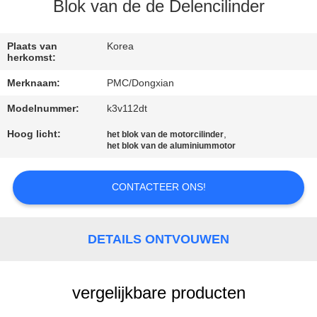
CONTACTEER
Blok van de de Delencilinder
ONS
Plaats van
Korea
herkomst:
VERZOEK
Merknaam:
PMC/Dongxian
OM EEN
Modelnummer:
k3v112dt
CITAAT
Hoog licht:
,
het blok van de motorcilinder
het blok van de aluminiummotor
SITEMAP
CONTACTEER ONS!
PRIVACY
POLICY
DETAILS ONTVOUWEN
vergelijkbare producten