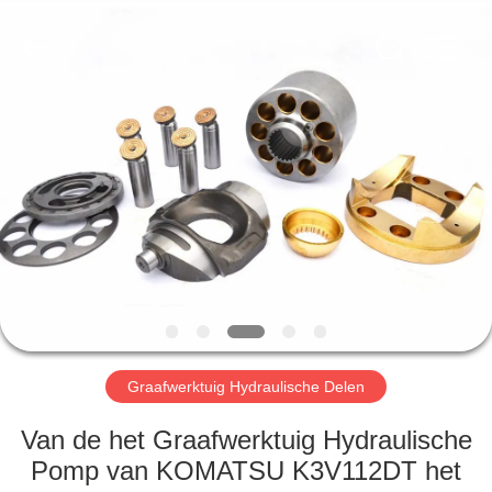
Taiming
Hydraulic
Technology
Co.,
Ltd.
All
Rights
Reserved.
HUIS
PRODUCTEN
ONGEVEER
ONS
FABRIEKSREIS
Graafwerktuig Hydraulische Delen
KWALITEITSCONTROLE
Van de het Graafwerktuig Hydraulische
Pomp van KOMATSU K3V112DT het