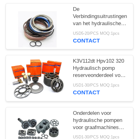
De
Verbindingsuitrustingen
van het hydraulische
Pompskelet E320 voor
USD5-20/PCS MOQ:1pcs
Bouwgraafwerktuig
CONTACT
K3V112dt Hpv102 320
Hydraulisch pomp
reserveonderdeel voor
graafmachine
USD1-30/PCS MOQ:1pcs
CONTACT
Onderdelen voor
hydraulische pompen
voor graafmachines
Hpv35 PC60 Hpv55
USD1-30/PCS MOQ:1pcs