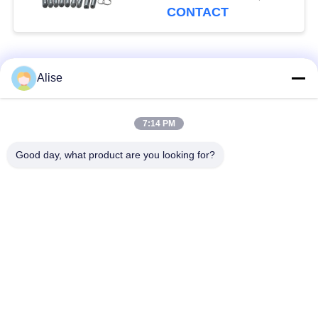
PC120
CONTACT
populaire categorieën
Alle
Alise
Graafwerktuig
Eindaandrijving
7:14 PM
Hydraulic Motor
reismotor
Good day, what product are you looking for?
Graafwerktuig
Graafwerktuig
Joystick
Joystick Pusher
Zwenkend Ring
Graafwerktuig Foot
Bearing
Pedal Valve
graafwerktuig
Graafwerktuig
hydraulische pomp
Hydraulische Delen